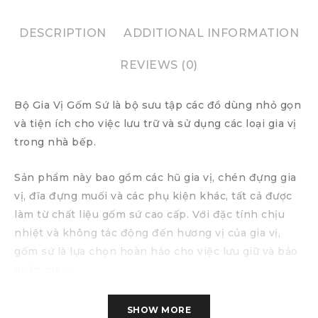
DESCRIPTION
ADDITIONAL INFORMATION
REVIEWS (0)
Bộ Gia Vị Gốm Sứ là bộ sưu tập các đồ dùng nhỏ gọn
và tiện ích cho việc lưu trữ và sử dụng các loại gia vị
trong nhà bếp.
Sản phẩm này bao gồm các hũ gia vị, chén đựng gia
vị, đĩa đựng muối và các phụ kiện khác, tất cả được
làm từ chất liệu gốm sứ cao cấp. Với đặc tính chịu
nhiệt và không tác động đến hương vị của gia vị,
gốm sứ là lựa chọn hoàn hảo cho việc lưu giữ và bảo
quản gia vị.
Bộ Gia Vị Gốm Sứ được thiết kế với sự tinh tế và sự
SHOW MORE