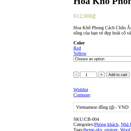
Hoa Khô Pho
customer
ratings
612,000
₫
Hoa Khô Phong Cách Châu Âu là
sống của bạn vẻ đẹp hoài cổ v
Color
Red
Yellow
Hoa
Add to cart
Khô
Phong
Wishlist
Cách
Compare
Châu
Âu
quantity
Vietnamese đồng (₫) - VND
SKU:
CB-004
Categories:
Phòng khách
,
Nhà 
Tags:
theme-sky
,
upstore
,
WooC