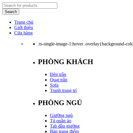
Trang chủ
Giới thiệu
Cửa hàng
.ts-single-image-1:hover .overlay{background-color
PHÒNG KHÁCH
Đèn trần
Quạt trần
Sofa
Tranh trang trí
PHÒNG NGỦ
Giường ngủ
Tủ quần áo
Tab đầu giường
Bàn trang điểm