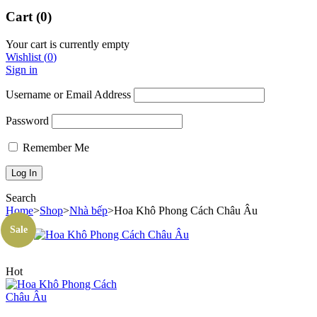
Cart (0)
Your cart is currently empty
Wishlist
(
0
)
Sign in
Username or Email Address
Password
Remember Me
Search
Home
>
Shop
>
Nhà bếp
>
Hoa Khô Phong Cách Châu Âu
Sale
Hot