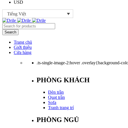
USD
Tiếng Việt
Trang chủ
Giới thiệu
Cửa hàng
.ts-single-image-2:hover .overlay{background-color
PHÒNG KHÁCH
Đèn trần
Quạt trần
Sofa
Tranh trang trí
PHÒNG NGỦ