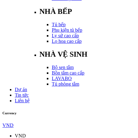
NHÀ BẾP
Tủ bếp
Phụ kiện tủ bếp
Ly sứ cao cấp
Lọ hoa cao cấp
NHÀ VỆ SINH
Bộ sen tắm
Bồn tắm cao cấp
LAVABO
Tủ phòng tắm
Dự án
Tin tức
Liên hệ
Currency
VND
VND