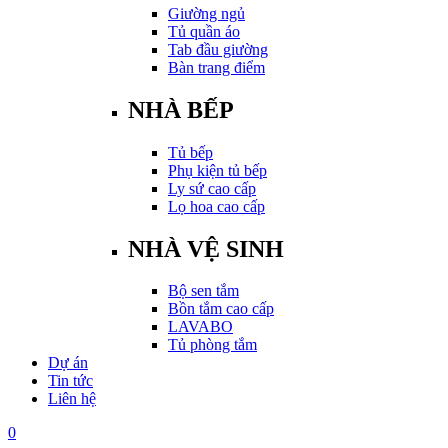
Giường ngủ
Tủ quần áo
Tab đầu giường
Bàn trang điểm
NHÀ BẾP
Tủ bếp
Phụ kiện tủ bếp
Ly sứ cao cấp
Lọ hoa cao cấp
NHÀ VỆ SINH
Bộ sen tắm
Bồn tắm cao cấp
LAVABO
Tủ phòng tắm
Dự án
Tin tức
Liên hệ
0